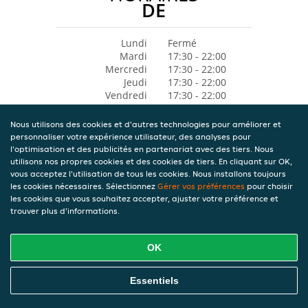
DE
Lundi
Fermé
Mardi
17:30 - 22:00
Mercredi
17:30 - 22:00
Jeudi
17:30 - 22:00
Vendredi
17:30 - 22:00
Samedi
17:30 - 22:00
Dimanche
Fermé
Nous utilisons des cookies et d'autres technologies pour améliorer et
personnaliser votre expérience utilisateur, des analyses pour
l'optimisation et des publicités en partenariat avec des tiers. Nous
utilisons nos propres cookies et des cookies de tiers. En cliquant sur OK,
vous acceptez l'utilisation de tous les cookies. Nous installons toujours
les cookies nécessaires. Sélectionnez
Gérer vos préférences
pour choisir
les cookies que vous souhaitez accepter, ajuster votre préférence et
trouver plus d'informations.
OK
Essentiels